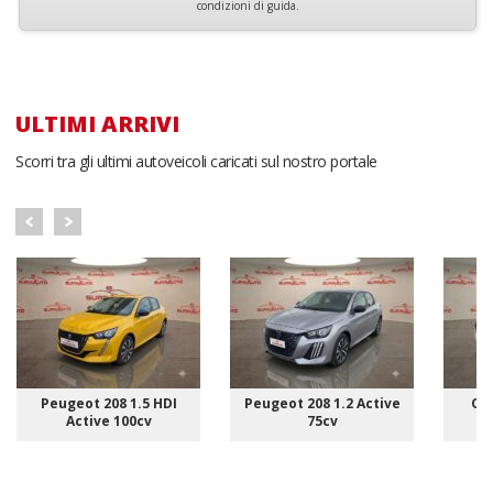
condizioni di guida.
ULTIMI ARRIVI
Scorri tra gli ultimi autoveicoli caricati sul nostro portale
Peugeot 208 1.5 HDI
Peugeot 208 1.2 Active
Ope
Active 100cv
75cv
E