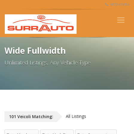
0172-474154
Wide Fullwidth
Unlimited Listings, Any Vehicle Type
All Listings
101
Veicoli
Matching:
Tutte Marche
Tutte Modelli
Tutte Carrozzeria