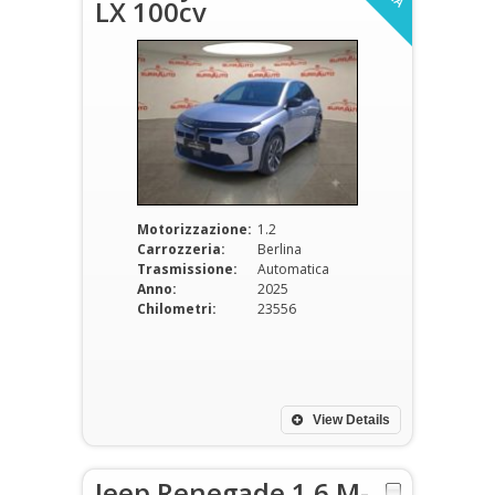
LX 100cv
Motorizzazione:
1.2
Carrozzeria:
Berlina
Trasmissione:
Automatica
Anno:
2025
Chilometri:
23556
View Details
Jeep Renegade 1.6 M-