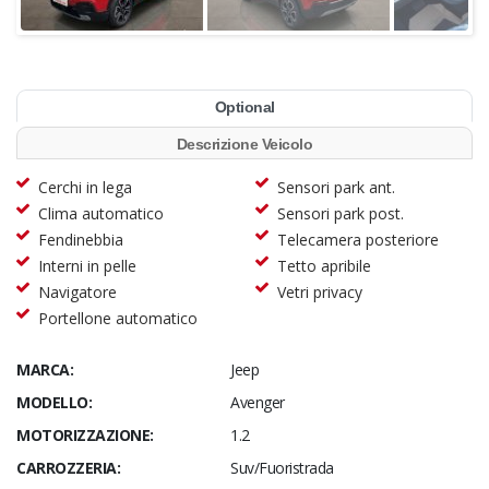
Optional
Descrizione Veicolo
Cerchi in lega
Sensori park ant.
Clima automatico
Sensori park post.
Fendinebbia
Telecamera posteriore
Interni in pelle
Tetto apribile
Navigatore
Vetri privacy
Portellone automatico
MARCA:
Jeep
MODELLO:
Avenger
MOTORIZZAZIONE:
1.2
CARROZZERIA:
Suv/Fuoristrada