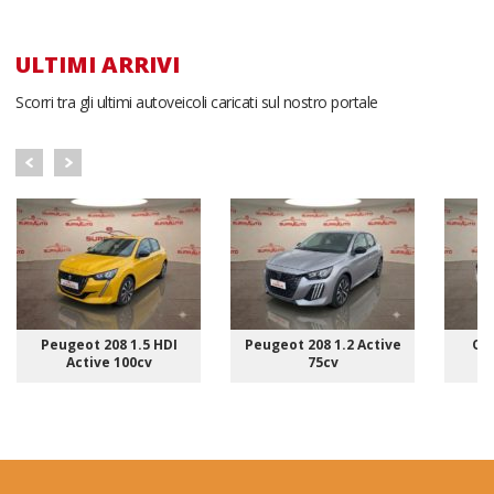
ULTIMI ARRIVI
Scorri tra gli ultimi autoveicoli caricati sul nostro portale
Peugeot 208 1.5 HDI
Peugeot 208 1.2 Active
Ope
Active 100cv
75cv
E