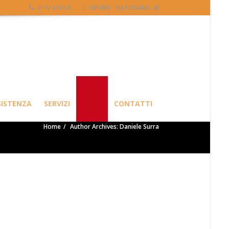
0172-474154
CERVERE - VIA FOSSANO, 28
SISTENZA
SERVIZI
BLOG
CONTATTI
Home
Author Archives: Daniele Surra