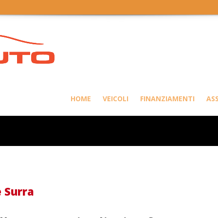
aniele Surra
HOME
VEICOLI
FINANZIAMENTI
AS
e Surra