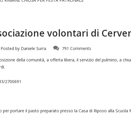
O RIMANE CHIUSA PER FESTA PATRONALE
sociazione volontari di Cerve
Posted by
Daniele Surra
791 Comments
izione della comunità, a offerta libera, il servizio del pulmino, a chiun
di.
333/2700691
rno per portare il pasto preparato presso la Casa di Riposo alla Scuol