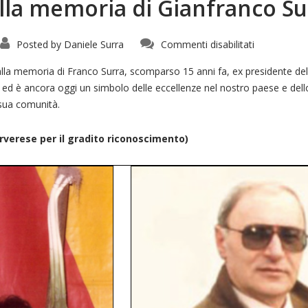
alla memoria di Gianfranco Su
su
Posted by
Daniele Surra
Commenti disabilitati
Il
Porro
d’oro
alla memoria di Franco Surra, scomparso 15 anni fa, ex presidente dell
2019
d è ancora oggi un simbolo delle eccellenze nel nostro paese e dello 
alla
memoria
 sua comunità.
di
Gianfranco
Surra
rverese per il gradito riconoscimento)