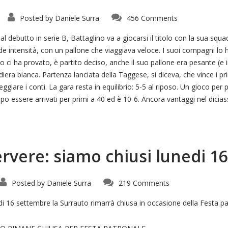
Posted by
Daniele Surra
456 Comments
al debutto in serie B, Battaglino va a giocarsi il titolo con la sua squa
e intensità, con un pallone che viaggiava veloce. I suoi compagni lo
ci ha provato, è partito deciso, anche il suo pallone era pesante (e in
ra bianca. Partenza lanciata della Taggese, si diceva, che vince i primi
giare i conti. La gara resta in equilibrio: 5-5 al riposo. Un gioco per p
 essere arrivati per primi a 40 ed è 10-6. Ancora vantaggi nel diciass
ervere: siamo chiusi lunedi 1
Posted by
Daniele Surra
219 Comments
edi 16 settembre la Surrauto rimarrà chiusa in occasione della Festa pa