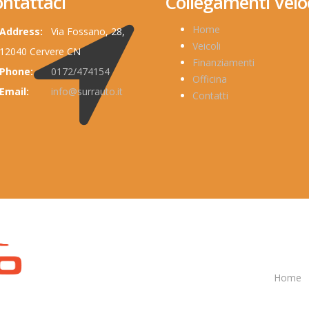
ntattaci
Collegamenti Velo
Home
Address:
Via Fossano, 28,
Veicoli
12040 Cervere CN
Finanziamenti
Phone:
0172/474154
Officina
Email:
info@surrauto.it
Contatti
Home