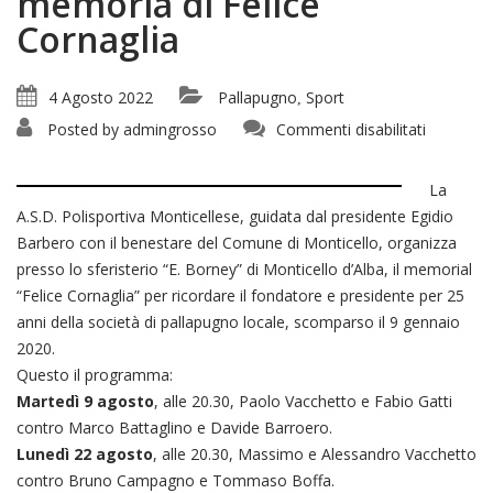
memoria di Felice
Cornaglia
4 Agosto 2022
Pallapugno
Sport
,
su
Posted by
admingrosso
Commenti disabilitati
Torneo
di
Pallapug
a
La
Monticell
d’Alba
A.S.D. Polisportiva Monticellese, guidata dal presidente Egidio
in
Barbero con il benestare del Comune di Monticello, organizza
memoria
di
presso lo sferisterio “E. Borney” di Monticello d’Alba, il memorial
Felice
Cornaglia
“Felice Cornaglia” per ricordare il fondatore e presidente per 25
anni della società di pallapugno locale, scomparso il 9 gennaio
2020.
Questo il programma:
Martedì 9 agosto
, alle 20.30, Paolo Vacchetto e Fabio Gatti
contro Marco Battaglino e Davide Barroero.
Lunedì 22 agosto
, alle 20.30, Massimo e Alessandro Vacchetto
contro Bruno Campagno e Tommaso Boffa.