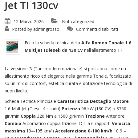
Jet TI 130cv
12 Marzo 2026
Not categorized
su
Posted by
admingrosso
Commenti disabilitati
Alfa
Romeo
Tonale
Ecco la scheda tecnica della
Alfa Romeo Tonale 1.6
1.6
M-
MultiJet (Diesel) da 130 CV
nell’allestimento
TI
.
Jet
TI
130cv
La versione
TI
(Turismo Internazionale) si posiziona come un
allestimento ricco ed elegante nella gamma Tonale, focalizzato
su un mix di comfort, estetica curata e dotazione tecnologica di
buon livello.
Scheda Tecnica Principale
Caratteristica
Dettaglio
Motore
1.6 MultiJet (Diesel 4 cilindri)
Potenza
96 kW (130 CV) a 3750
giri/min
Coppia
320 Nm a 1500 giri/min
Trazione
Anteriore
Cambio
Automatico doppia frizione TCT a 6 rapporti
Velocità
massima
194-195 km/h
Accelerazione 0-100 km/h
10,9 –