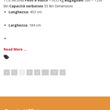
11,0 secondi
Peso a vuoto
~1655 kg
Bagagliaio
500 – 1550
litri
Capacità serbatoio
55 litri Dimensioni
Lunghezza:
453 cm
Larghezza:
184 cm
Read More ...
«
1
2
3
4
…
17
»