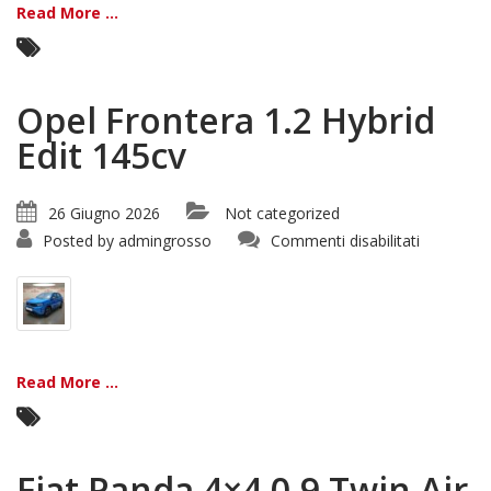
Read More ...
Opel Frontera 1.2 Hybrid
Edit 145cv
26 Giugno 2026
Not categorized
su
Posted by
admingrosso
Commenti disabilitati
Opel
Frontera
1.2
Hybrid
Edit
145cv
Read More ...
Fiat Panda 4×4 0.9 Twin Air