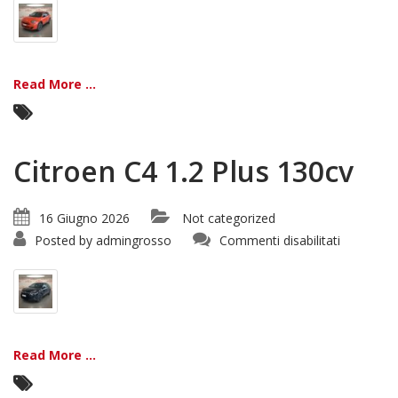
1.2
Hybrid
La
Prima
100cv
Read More ...
Citroen C4 1.2 Plus 130cv
16 Giugno 2026
Not categorized
su
Posted by
admingrosso
Commenti disabilitati
Citroen
C4
1.2
Plus
130cv
Read More ...