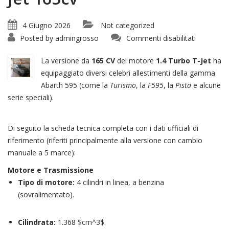
4 Giugno 2026
Not categorized
su
Posted by
admingrosso
Commenti disabilitati
Abarth
500
595
La versione da
165 CV
del motore
1.4 Turbo T-Jet
ha
1.4
Turbo
equipaggiato diversi celebri allestimenti della gamma
Jet
Abarth 595 (come la
Turismo
, la
F595
, la
Pista
e alcune
165cv
serie speciali).
Di seguito la scheda tecnica completa con i dati ufficiali di
riferimento (riferiti principalmente alla versione con cambio
manuale a 5 marce):
Motore e Trasmissione
Tipo di motore:
4 cilindri in linea, a benzina
(sovralimentato).
Cilindrata:
1.368 $cm^3$.